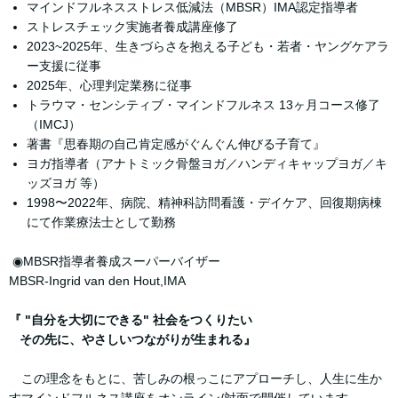
マインドフルネスストレス低減法（MBSR）IMA認定指導者
ストレスチェック実施者養成講座修了
2023~2025年、生きづらさを抱える子ども・若者・ヤングケアラ
ー支援に従事
2025年、心理判定業務に従事
トラウマ・センシティブ・マインドフルネス 13ヶ月コース修了
（IMCJ）
著書『思春期の自己肯定感がぐんぐん伸びる子育て』
ヨガ指導者（アナトミック骨盤ヨガ／ハンディキャップヨガ／キ
ッズヨガ 等）
1998〜2022年、病院、精神科訪問看護・デイケア、回復期病棟
にて作業療法士として勤務
◉MBSR指導者養成スーパーバイザー
MBSR-Ingrid van den Hout,IMA
『 "自分を大切にできる" 社会をつくりたい
その先に、やさしいつながりが生まれる』
この理念をもとに、苦しみの根っこにアプローチし、人生に生か