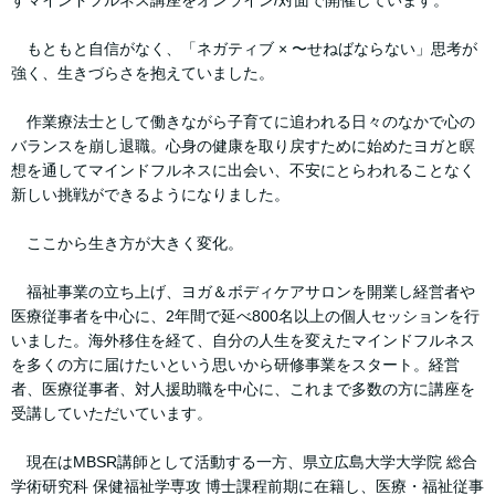
すマインドフルネス講座をオンライン/対面で開催しています。
もともと自信がなく、「ネガティブ × 〜せねばならない」思考が
強く、生きづらさを抱えていました。
作業療法士として働きながら子育てに追われる日々のなかで心の
バランスを崩し退職。心身の健康を取り戻すために始めたヨガと瞑
想を通してマインドフルネスに出会い、不安にとらわれることなく
新しい挑戦ができるようになりました。
ここから生き方が大きく変化。
福祉事業の立ち上げ、ヨガ＆ボディケアサロンを開業し経営者や
医療従事者を中心に、2年間で延べ800名以上の個人セッションを行
いました。海外移住を経て、自分の人生を変えたマインドフルネス
を多くの方に届けたいという思いから研修事業をスタート。経営
者、医療従事者、対人援助職を中心に、これまで多数の方に講座を
受講していただいています。
現在はMBSR講師として活動する一方、県立広島大学大学院 総合
学術研究科 保健福祉学専攻 博士課程前期に在籍し、医療・福祉従事