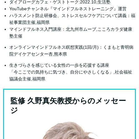
ダイアローグカフェ・ゲストトーク:2022.10,生活塾
YouTubeチャンネル『マインドフルネストレーニング』運営
ハラスメント防止研修会、ストレスセルフケアについて講義：福
祉事業団主催,福岡県
マインドフルネス入門講座：北九州市ムーブ,こころカラダ健康
塾主催
オンラインマインドフルネス瞑想実践(1回/月)：くまもと青明病
院デイケアセンター杏,熊本県
生きづらさを感じている女性の一歩を応援する講座
「今ここでの気持ちに気づき、自分にやさしくなる」,社会福祉
協議会主催,福岡県
監修 久野真矢教授からのメッセー
ジ