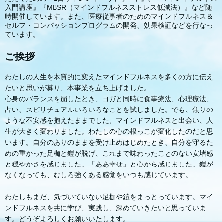
入門講座』『MBSR（マインドフルネスストレス低減法）』など随
時開催しています。また、医療従事者のためのマインドフルネス＆
セルフ・コンパッションプログラムの開発、効果検証などを行なっ
ています。
ご挨拶
わたしの人生を本質的に変えたマインドフルネスを多くの方に伝え
たいと思いが募り、本事業を立ち上げました。
心身のバランスを崩したとき、ヨガと同時に食事療法、心理療法、
占い、スピリチュアルいろいろなことを試しました。でも、焦りの
ような不安感を抱えたままでした。マインドフルネスと出会い、人
生が大きく変わりました。わたしの心の根っこが変化したのだと思
います。自分のありのままを受け止めはじめたとき、自分を守るた
めの重かった足枷と鎧が脱げ、これまで味わったことのない安堵感
と穏やかさを感じました。「ああ幸せ」と心から感じました。鎧が
なくなっても、むしろ強くある感覚をいつも感じています。
わたしもまだ、気づいていない足枷や鎧をまっとっています。マイ
ンドフルネスを共に学び、実践し、深めていきたいと思っていま
す。どうぞよろしくお願いいたします。