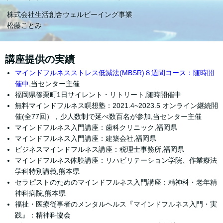
株式会社生活創舎ウェルビーイング事業
松藤ことみ
講座提供の実績
マインドフルネスストレス低減法(MBSR)８週間コース：随時開
催中
,当センター主催
福岡県篠栗町1日サイレント・リトリート,随時開催中
無料マインドフルネス瞑想塾：2021.4~2023.5 オンライン継続開
催(全77回），少人数制で延べ数百名が参加,当センター主催
マインドフルネス入門講座：歯科クリニック,福岡県
マインドフルネス入門講座：建築会社,福岡県
ビジネスマインドフルネス講座：税理士事務所,福岡県
マインドフルネス体験講座：リハビリテーション学院、作業療法
学科特別講義,熊本県
セラピストのためのマインドフルネス入門講座：精神科・老年精
神科病院,熊本県
福祉・医療従事者のメンタルヘルス『マインドフルネス入門・実
践』：精神科協会